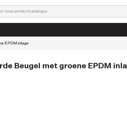
ene EPDM inlage
Folies & Laminaten
rde Beugel met groene EPDM inl
Profielen
Actieve filters:
Lasdraad
Lijmen & Reinigers
LED