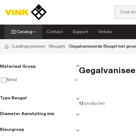
Catalog
Contact
Support
Vink.be
Leidingsystemen
Beugels
Gegalvaniseerde Beugel met gro
Platen & Vellen
Leidingsystemen
Categorieën
Materiaal Groep
Gegalvanisee
Display systemen
Tapes
Filter
Metal
13
GVK
Staven
Type Beugel
13
producten
Beugel met inlage
13
Solid Surface
Slangen
Diameter Aansluiting mm
16
1
Kleurgroep
Strokengordijnen
Toebehoren