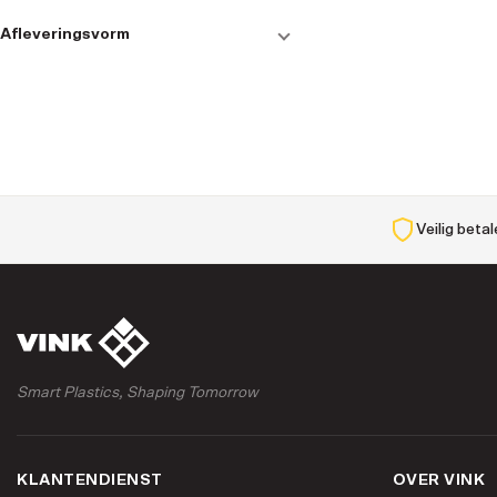
20
1
Groen
13
Afleveringsvorm
25
1
Natural
Gerecycleerde Producten
13
Accessoire
13
32
1
40
1
Toon meer (8)
Veilig beta
Smart Plastics, Shaping Tomorrow
KLANTENDIENST
OVER VINK