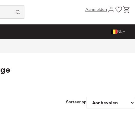
Aanmelden
Sluiten
NL
age
Sorteer op