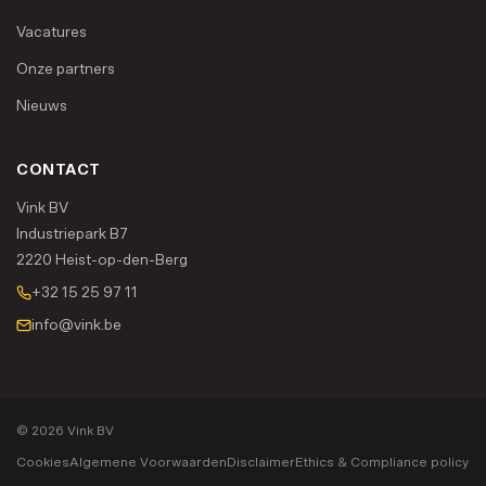
Vacatures
Onze partners
Nieuws
CONTACT
Vink BV
Industriepark B7
2220 Heist-op-den-Berg
+32 15 25 97 11
info@vink.be
© 2026 Vink BV
Cookies
Algemene Voorwaarden
Disclaimer
Ethics & Compliance policy