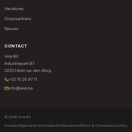
Vacatures
Onze partners
Nieuws
CONTACT
Vink BV
Industriepark B7
2220 Heist-op-den-Berg
+32 15 25 97 11
info@vink.be
© 2026 Vink BV
Cookies
Algemene Voorwaarden
Disclaimer
Ethics & Compliance policy