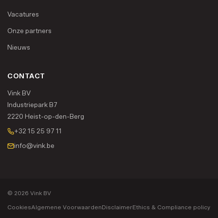
Vacatures
Onze partners
Nieuws
CONTACT
Vink BV
Industriepark B7
2220 Heist-op-den-Berg
+32 15 25 97 11
info@vink.be
© 2026 Vink BV
Cookies
Algemene Voorwaarden
Disclaimer
Ethics & Compliance policy