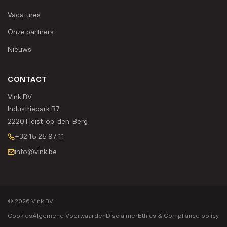
Vacatures
Onze partners
Nieuws
CONTACT
Vink BV
Industriepark B7
2220 Heist-op-den-Berg
+32 15 25 97 11
info@vink.be
© 2026 Vink BV
Cookies
Algemene Voorwaarden
Disclaimer
Ethics & Compliance policy